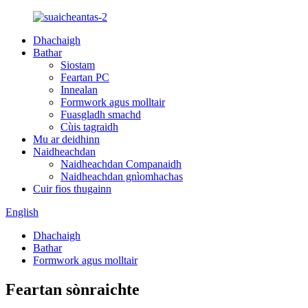
Dhachaigh
Bathar
Siostam
Feartan PC
Innealan
Formwork agus molltair
Fuasgladh smachd
Cùis tagraidh
Mu ar deidhinn
Naidheachdan
Naidheachdan Companaidh
Naidheachdan gnìomhachas
Cuir fios thugainn
English
Dhachaigh
Bathar
Formwork agus molltair
Feartan sònraichte