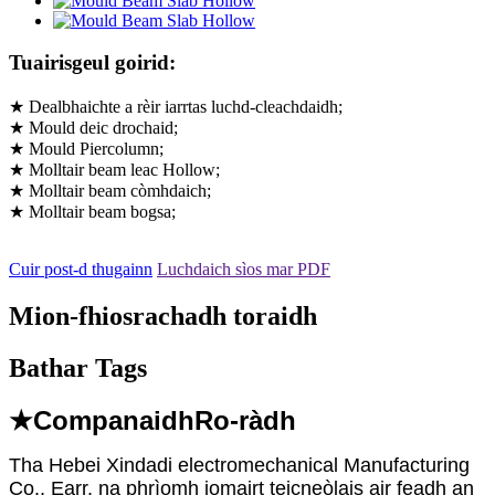
Tuairisgeul goirid:
★ Dealbhaichte a rèir iarrtas luchd-cleachdaidh;
★ Mould deic drochaid;
★ Mould Piercolumn;
★ Molltair beam leac Hollow;
★ Molltair beam còmhdaich;
★ Molltair beam bogsa;
Cuir post-d thugainn
Luchdaich sìos mar PDF
Mion-fhiosrachadh toraidh
Bathar Tags
★Companaidh
Ro-ràdh
Tha Hebei Xindadi electromechanical Manufacturing
Co., Earr. na phrìomh iomairt teicneòlais air feadh an