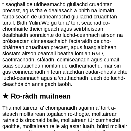
t-saoghail de uidheamachd giullachd cruadhtan
precast, agus tha e dealasach a bhith na iomairt
farpaiseach de uidheamachd giullachd cruadhtan
tùrail. Bidh Yulin.We gu tur a’ toirt seachad co-
chomhairle theicnigeach agus seirbheisean
dealbhaidh sònraichte do luchd-ceannach airson na
pròiseactan cinneasachaidh factaraidh de cho-
phàirtean cruadhtan precast, agus fuasglaidhean
siostam airson cearcall beatha iomlan R&D,
saothrachadh, stàladh, coimiseanadh agus cumail
suas seataichean iomlan de uidheamachd, mar sin
gus coinneachadh ri feumalachdan eadar-dhealaichte
luchd-ceannach agus a 'cruthachadh luach do luchd-
cleachdaidh anns gach taobh.
★ Ro-ràdh muilnean
Tha molltairean a’ chompanaidh againn a’ toirt a-
steach molltairean togalach ro-thogte, molltairean
rathaid is drochaid baile, molltairean tùr cumhachd
gaoithe, molltairean rèile aig astar luath, bùird molltair