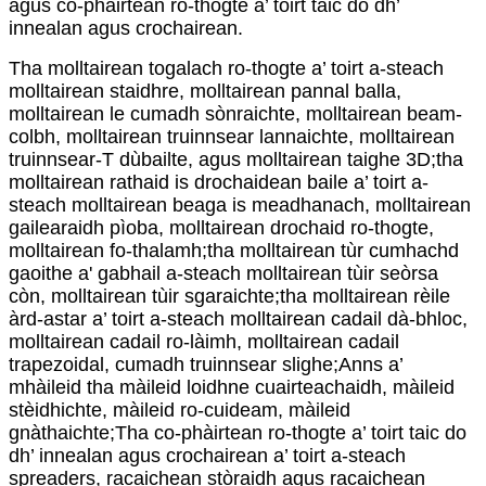
agus co-phàirtean ro-thogte a’ toirt taic do dh’
innealan agus crochairean.
Tha molltairean togalach ro-thogte a’ toirt a-steach
molltairean staidhre, molltairean pannal balla,
molltairean le cumadh sònraichte, molltairean beam-
colbh, molltairean truinnsear lannaichte, molltairean
truinnsear-T dùbailte, agus molltairean taighe 3D;tha
molltairean rathaid is drochaidean baile a’ toirt a-
steach molltairean beaga is meadhanach, molltairean
gailearaidh pìoba, molltairean drochaid ro-thogte,
molltairean fo-thalamh;tha molltairean tùr cumhachd
gaoithe a' gabhail a-steach molltairean tùir seòrsa
còn, molltairean tùir sgaraichte;tha molltairean rèile
àrd-astar a’ toirt a-steach molltairean cadail dà-bhloc,
molltairean cadail ro-làimh, molltairean cadail
trapezoidal, cumadh truinnsear slighe;Anns a’
mhàileid tha màileid loidhne cuairteachaidh, màileid
stèidhichte, màileid ro-cuideam, màileid
gnàthaichte;Tha co-phàirtean ro-thogte a’ toirt taic do
dh’ innealan agus crochairean a’ toirt a-steach
spreaders, racaichean stòraidh agus racaichean