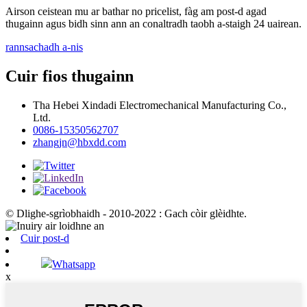
Airson ceistean mu ar bathar no pricelist, fàg am post-d agad
thugainn agus bidh sinn ann an conaltradh taobh a-staigh 24 uairean.
rannsachadh a-nis
Cuir fios thugainn
Tha Hebei Xindadi Electromechanical Manufacturing Co.,
Ltd.
0086-15350562707
zhangjn@hbxdd.com
© Dlighe-sgrìobhaidh - 2010-2022 : Gach còir glèidhte.
Cuir post-d
Whatsapp
x