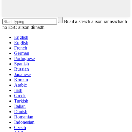
Buail a-steach airson rannsachadh
no ESC airson dùnadh
English
English
French
German
Portuguese
Spanish
Russian
Japanese
Korean
Arabic
Irish
Greek
Turkish
Italian
Danish
Romanian
Indonesian
Czech